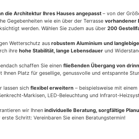
 an die Architektur Ihres Hauses angepasst
– von der Größ
che Gegebenheiten wie ein über der Terrasse
vorhandener 
ksichtigt werden. Wählen Sie zudem aus über
200 Gestellf
gen Wetterschutz aus
robustem Aluminium und langlebige
rch ihre
hohe Stabilität, lange Lebensdauer
und Widerstan
sendach schaffen Sie einen
fließenden Übergang von drin
t Ihnen Platz für gesellige, genussvolle und entspannte S
r lassen sich
flexibel erweitern
– beispielsweise mit einem
enkrecht-Markisen, LED-Beleuchtung und Infrarot-Heizsyst
antieren wir Ihnen
individuelle Beratung, sorgfältige Pla
rste Schritt: Vereinbaren Sie einen Beratungstermin!