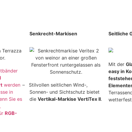
Senkrecht-Markisen
Seitliche
Mit der
Gl
htbänder
easy in K
d
feststehe
t
werden
–
Stilvollen seitlichen Wind-,
Elemente
sse in
Sonnen- und Sichtschutz bietet
Terrassen
enn Sie es
die
Vertikal-Markise VertiTex II
.
wetterfest
,
für
RGB-